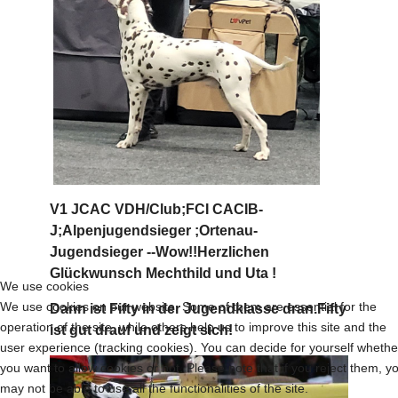
V1 JCAC VDH/Club;FCI CACIB-
J;Alpenjugendsieger ;Ortenau-
Jugendsieger --Wow!!Herzlichen
Glückwunsch Mechthild und Uta !
We use cookies
We use cookies on our website. Some of them are essential for the
Dann ist Fifty in der Jugendklasse dran.Fifty
operation of the site, while others help us to improve this site and the
ist gut drauf und zeigt sich!
user experience (tracking cookies). You can decide for yourself whethe
you want to allow cookies or not. Please note that if you reject them, y
may not be able to use all the functionalities of the site.