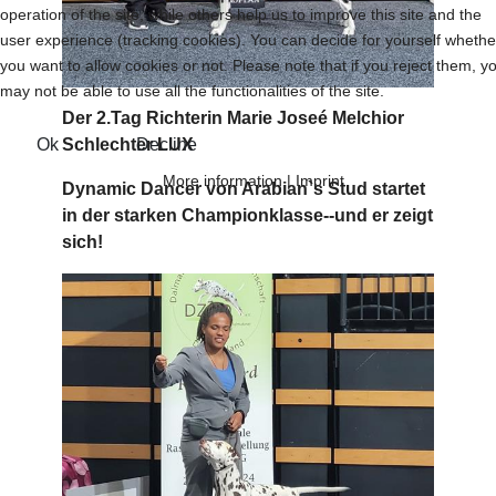
operation of the site, while others help us to improve this site and the
user experience (tracking cookies). You can decide for yourself whethe
you want to allow cookies or not. Please note that if you reject them, y
may not be able to use all the functionalities of the site.
Der 2.Tag Richterin Marie Joseé Melchior
Schlechter LUX
Ok
Decline
More information
|
Imprint
Dynamic Dancer von Arabian`s Stud startet
in der starken Championklasse--und er zeigt
sich!