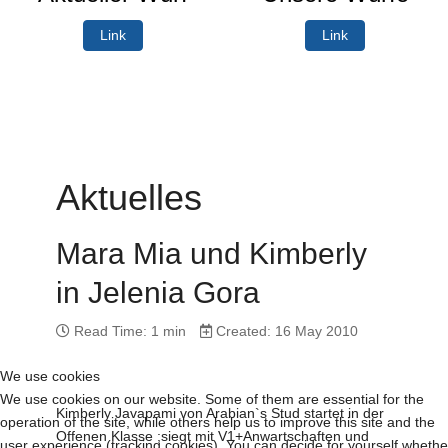
Link
Link
Aktuelles
Mara Mia und Kimberly
in Jelenia Gora
Read Time: 1 min
Created: 16 May 2010
We use cookies
We use cookies on our website. Some of them are essential for the
Kimberly Javapami von Arabian`s Stud startet in der
operation of the site, while others help us to improve this site and the
Offenen Klasse ;siegt mit V1+Anwartschaften und
user experience (tracking cookies). You can decide for yourself whethe