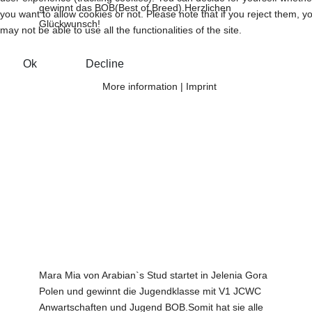
gewinnt das BOB(Best of Breed).Herzlichen
you want to allow cookies or not. Please note that if you reject them, y
Glückwunsch!
may not be able to use all the functionalities of the site.
Ok
Decline
More information
|
Imprint
Mara Mia von Arabian`s Stud startet in Jelenia Gora
Polen und gewinnt die Jugendklasse mit V1 JCWC
Anwartschaften und Jugend BOB.Somit hat sie alle