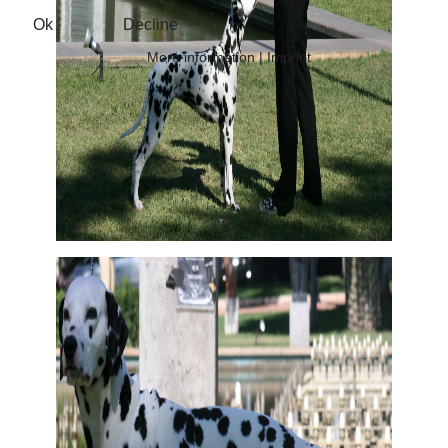
Ok
Decline
More information
|
Imprint