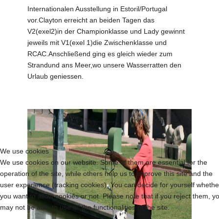
Internationalen Ausstellung in Estoril/Portugal
vor.Clayton erreicht an beiden Tagen das
V2(exel2)in der Championklasse und Lady gewinnt
jeweils mit V1(exel 1)die Zwischenklasse und
RCAC.Anschließend ging es gleich wieder zum
Strandund ans Meer,wo unsere Wasserratten den
Urlaub geniessen.
We use cookies
We use cookies on our website. Some of them are essential for the
operation of the site, while others help us to improve this site and the
user experience (tracking cookies). You can decide for yourself whethe
you want to allow cookies or not. Please note that if you reject them, y
may not be able to use all the functionalities of the site.