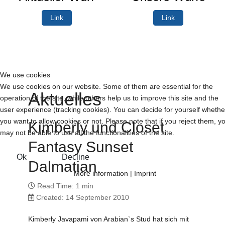
Link
Link
We use cookies
We use cookies on our website. Some of them are essential for the
Aktuelles
operation of the site, while others help us to improve this site and the
user experience (tracking cookies). You can decide for yourself whethe
you want to allow cookies or not. Please note that if you reject them, y
Kimberly und Closet
may not be able to use all the functionalities of the site.
Fantasy Sunset
Ok
Decline
Dalmatian
More information
|
Imprint
Read Time: 1 min
Created: 14 September 2010
Kimberly Javapami von Arabian`s Stud hat sich mit