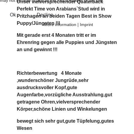
may not be able to use all the functionalities of the site.
Unser vielversprechender Quaterback
Perfekt Time von Arabians`Stu
d wird
in
Ok
Decline
Pritzhagen an beiden Tagen Best in Show
Puppy/Jüngsten !!!
More information
|
Imprint
Mit gerade erst 4 Monaten tritt er im
Ehrenring gegen alle Puppies und Jüngsten
an und gewinnt !!!
Richterbewertung
4 Monate
,wunderschöner Jungrüde,sehr
ausdrucksvoller Kopf,gute
Augenfarbe,vorzügliche Ausstrahlung,gut
getragene Ohren,vielversprechender
Körper,schöne Linien und Winkelungen
bewegt sich sehr gut,gute Tüpfelung,gutes
Wesen