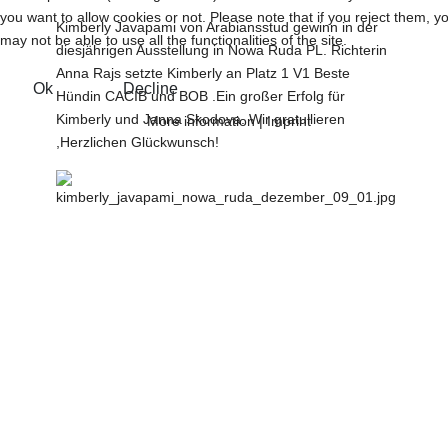
you want to allow cookies or not. Please note that if you reject them, y
Kimberly Javapami von Arabiansstud gewinn in der
may not be able to use all the functionalities of the site.
diesjährigen Ausstellung in Nowa Ruda PL. Richterin
Anna Rajs setzte Kimberly an Platz 1 V1 Beste
Ok
Decline
Hündin CACIB und BOB .Ein großer Erfolg für
Kimberly und Janna Skodova. Wir gratullieren
More information
|
Imprint
,Herzlichen Glückwunsch!