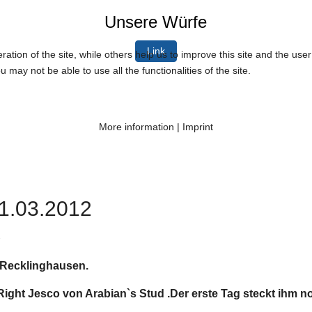
Unsere Würfe
Link
tion of the site, while others help us to improve this site and the use
 may not be able to use all the functionalities of the site.
More information
|
Imprint
1.03.2012
2
 Recklinghausen.
Right Jesco von Arabian`s Stud .Der erste Tag steckt ihm n