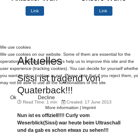
Link
Link
We use cookies
We use cookies on our website. Some of them are essential for the
Aktuelles
operation of the site, while others help us to improve this site and the
user experience (tracking cookies). You can decide for yourself whethe
you want to allow cookies or not. Please note that if you reject them, y
Sissi ist tragend von
may not be able to use all the functionalities of the site.
Quaterback!!!
Ok
Decline
Read Time: 1 min
Created: 17 June 2013
More information
|
Imprint
Nun ist es offiziell!!!! Curly vom
Weserblick(Sissi) war heute beim Ultraschall
und da gab es schon etwas zu sehen!!!