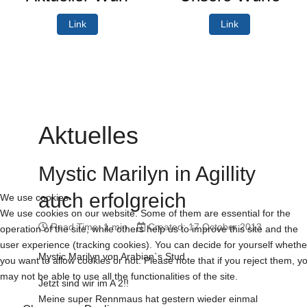
Link
Link
Aktuelles
Mystic Marilyn in Agillity
auch erfolgreich
We use cookies
We use cookies on our website. Some of them are essential for the
Read Time: 1 min
Created: 17 October 2013
operation of the site, while others help us to improve this site and the
user experience (tracking cookies). You can decide for yourself whethe
Mystic Marilyn von Arabian`s Stud
you want to allow cookies or not. Please note that if you reject them, y
may not be able to use all the functionalities of the site.
Jetzt sind wir im A 2!!
Meine super Rennmaus hat gestern wieder einmal