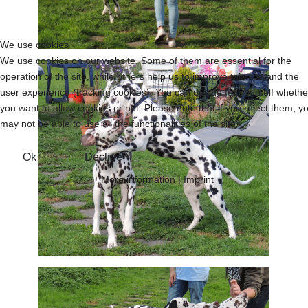
We use cookies
We use cookies on our website. Some of them are essential for the
operation of the site, while others help us to improve this site and the
user experience (tracking cookies). You can decide for yourself whethe
you want to allow cookies or not. Please note that if you reject them, y
may not be able to use all the functionalities of the site.
Ok
Decline
More information
|
Imprint