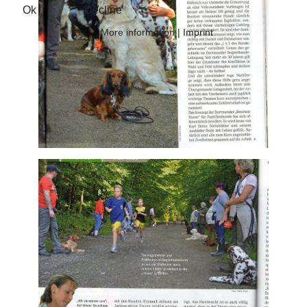
Ok
Decline
More information
|
Imprint