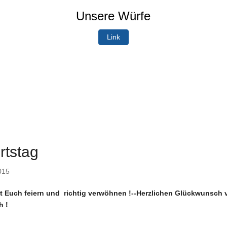
Unsere Würfe
Link
rtstag
015
t Euch feiern und richtig verwöhnen !--Herzlichen Glückwunsch
h !