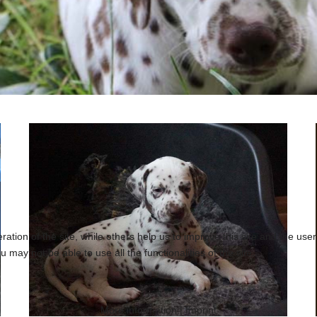
tion of the site, while others help us to improve this site and the use
 may not be able to use all the functionalities of the site.
More information
|
Imprint