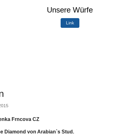
Unsere Würfe
Link
n
2015
Lenka Frncova CZ
ise Diamond von Arabian`s Stud.