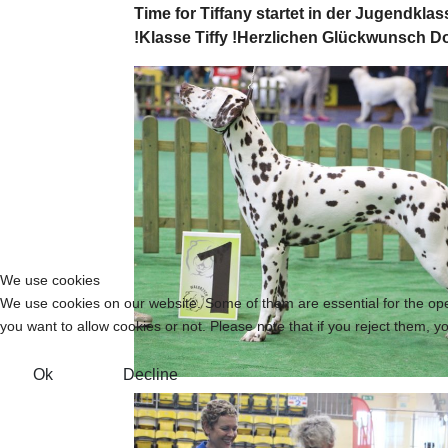
Time for Tiffany startet in der Jugendk
!Klasse Tiffy !Herzlichen Glückwunsch Do
We use cookies
We use cookies on our website. Some of them are essential for the opera
you want to allow cookies or not. Please note that if you reject them, you
Ok
Decline