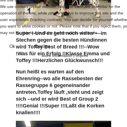
We use cookies on our website. Some of them are essential for the
operation of the site, while others help us to improve this site and the
user experience (tracking cookies). You can decide for yourself whethe
you want to allow cookies or not. Please note that if you reject them, y
may not be able to use all the functionalities of the site.
Super !-Und es geht noch weiter ---im
Stechen gegen die besten Hündinnen
Ok
Decline
wird Toffey Best of Breed !!!--Wow
!Was für ein Erfolg !!Klasse Emma und
More information
|
Imprint
Toffey !!!Herzlichen Glückwunsch!!!
Nun heißt es warten auf den
Ehrenring--wo alle Rassebesten der
Rassegruppe 6 gegeneinander
antreten.Toffey läuft ,steht und zeigt
sich --und er wird Best of Group 2
!!!!Genial !!!Super !!!Laßt die Korken
knallen!!!!