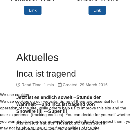
Link
Link
Aktuelles
Inca ist tragend
Read Time: 1 min
Created: 29 March 2016
We use cookies
Jetzt ist es endlich soweit --Stunde der
We use cookies on our website. Some of them are essential for the
Wahrheit----und Inca ist tragend von
operation of the site, while others help us to improve this site and the
Snowfire !!!! ---Super !!!
user experience (tracking cookies). You can decide for yourself whethe
you want to allow cookies or not. Please note that if you reject them, y
Als erstes hat der Tierarzt sie untersucht
may not be able to use all the functionalities of the site.
und gleich gesagt :Ja,die ist tragend