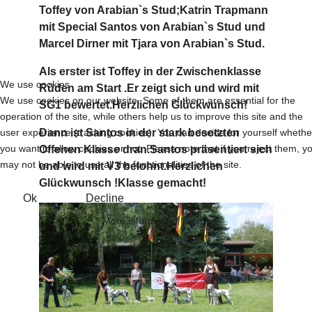
Toffey von Arabian`s Stud;Katrin Trapmann
mit Special Santos von Arabian`s Stud und
Marcel Dirner mit Tjara von Arabian`s Stud.
Als erster ist Toffey in der Zwischenklasse
We use cookies
Rüden am Start .Er zeigt sich und wird mit
We use cookies on our website. Some of them are essential for the
SG1 bewertet.Herzlichen Glückwunsch!
operation of the site, while others help us to improve this site and the
user experience (tracking cookies). You can decide for yourself whethe
Dann ist Santos in der stark besetzten
you want to allow cookies or not. Please note that if you reject them, y
Offenen Klasse dran.Santos präsentiert sich
may not be able to use all the functionalities of the site.
und wird mit V3 belohnt.Herzlichen
Glückwunsch !Klasse gemacht!
Ok
Decline
More information
|
Imprint