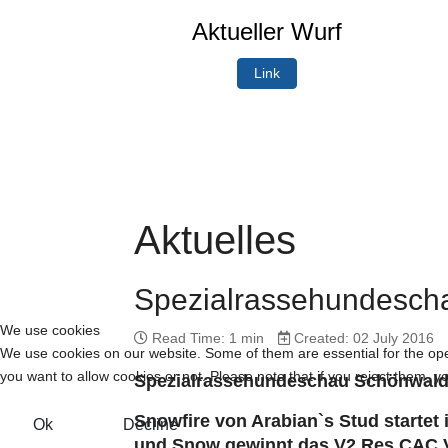
Aktueller Wurf
Link
Aktuelles
Spezialrassehundesch
We use cookies
Read Time: 1 min
Created: 02 July 2016
We use cookies on our website. Some of them are essential for the opera
you want to allow cookies or not. Please note that if you reject them, you
Spezialrassehundeschau Schönwalde 
Snowfire von Arabian`s Stud startet 
Ok
Decline
und Snow gewinnt das V2 Res CAC V