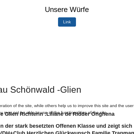
Unsere Würfe
Link
au Schönwald -Glien
tion of the site, while others help us to improve this site and the use
 may not be able to use all the functionalities of the site.
Glien Richterin :Liliane de Ridder Onghena
in der stark besetzten Offenen Klasse und zeigt sich
DH+Club.Herzlichen Glückwunsch Familie Trapmann 