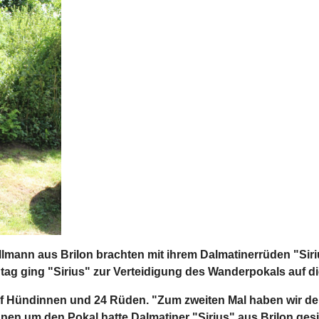
ollmann aus Brilon brachten mit ihrem Dalmatinerrüden "Si
 ging "Sirius" zur Verteidigung des Wanderpokals auf di
lf Hündinnen und 24 Rüden. "Zum zweiten Mal haben wir d
nen um den Pokal hatte Dalmatiner "Sirius" aus Brilon ges