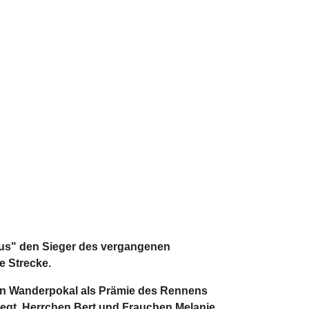
rius" den Sieger des vergangenen
e Strecke.
en Wanderpokal als Prämie des Rennens
iegt. Herrchen Bert und Frauchen Melanie