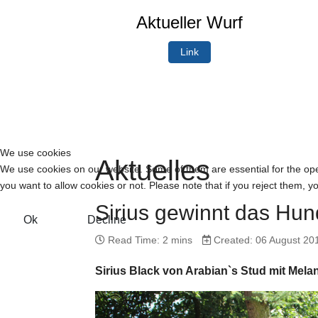
Aktueller Wurf
Link
We use cookies
Aktuelles
We use cookies on our website. Some of them are essential for the opera
you want to allow cookies or not. Please note that if you reject them, you
Sirius gewinnt das Hu
Ok
Decline
Read Time: 2 mins
Created: 06 August 20
Sirius Black von Arabian`s Stud mit Mela