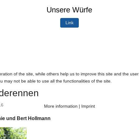
Unsere Würfe
Link
tion of the site, while others help us to improve this site and the use
 may not be able to use all the functionalities of the site.
nderennen
16
More information
|
Imprint
nie und Bert Hollmann