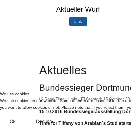
Aktueller Wurf
Link
Aktuelles
Bundessieger Dortmun
We use cookies
Read Time: 1 min
Created: 15 October 20
We use cookies on our website. Some of them are essential for the opera
you want to allow cookies or not. Please note that if you reject them, you
15.10.2016 Bundessiegerausstellung Dor
Ok
Decline
Time for Tiffany von Arabian`s Stud startet