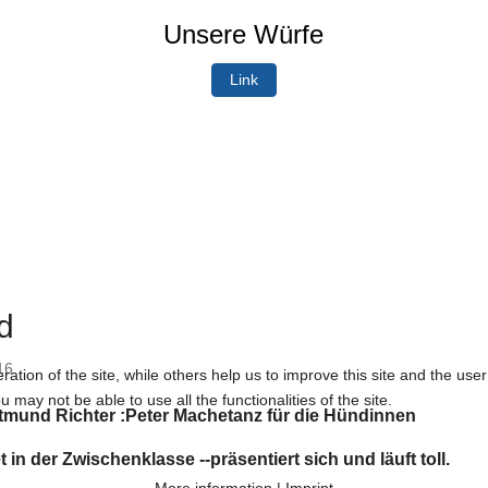
Unsere Würfe
Link
d
16
tion of the site, while others help us to improve this site and the use
 may not be able to use all the functionalities of the site.
tmund Richter :Peter Machetanz für die Hündinnen
 in der Zwischenklasse --präsentiert sich und läuft toll.
More information
|
Imprint