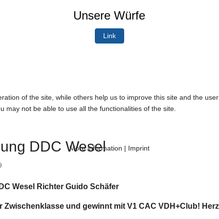
Unsere Würfe
Link
tion of the site, while others help us to improve this site and the use
 may not be able to use all the functionalities of the site.
lung DDC Wesel
More information
|
Imprint
9
DC Wesel Richter Guido Schäfer
der Zwischenklasse und gewinnt mit V1 CAC VDH+Club! Herz