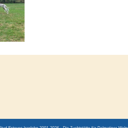
Stud Esteves Iserlohn 2001-2026 · Die Zuchtstätte für Dalmatiner We