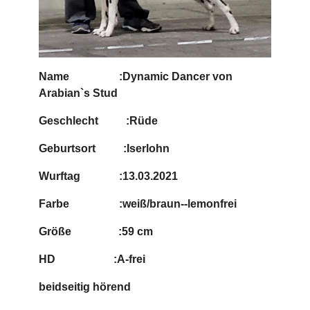
Name :Dynamic Dancer von
Arabian`s Stud
Geschlecht :Rüde
Geburtsort :Iserlohn
Wurftag :13.03.2021
Farbe :weiß/braun--lemonfrei
Größe :59 cm
HD :A-frei
beidseitig hörend