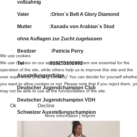
vollzahnig
Vater :Orion`s Belt A Glory Diamond
Mutter :Xanadu von Arabian`s Stud
ohne Auflagen zur Zucht zugelassen
Besitzer :Patricia Perry
We use cookies
We use cookies on our website. Some of them are essential for the
Tel :015253102692
operation of the site, while others help us to improve this site and the
Ausstellungserfolge :
user experience (tracking cookies). You can decide for yourself whethe
you want to allow cookies or not. Please note that if you reject them, y
Deutscher Jugendchampion Club
may not be able to use all the functionalities of the site.
Deutscher Jugendchampion VDH
Ok
Decline
Schweizer Ausstellungschampion
More information
|
Imprint