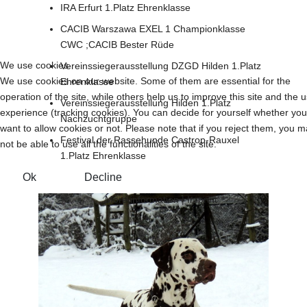
IRA Erfurt 1.Platz Ehrenklasse
CACIB Warszawa EXEL 1 Championklasse
CWC ;CACIB Bester Rüde
We use cookies
Vereinssiegerausstellung DZGD Hilden 1.Platz
We use cookies on our website. Some of them are essential for the
Ehrenklasse
operation of the site, while others help us to improve this site and the 
Vereinssiegerausstellung Hilden 1.Platz
experience (tracking cookies). You can decide for yourself whether you
Nachzuchtgruppe
want to allow cookies or not. Please note that if you reject them, you 
Festival der Rassehunde Castrop-Rauxel
not be able to use all the functionalities of the site.
1.Platz Ehrenklasse
Ok
Decline
More information
|
Imprint