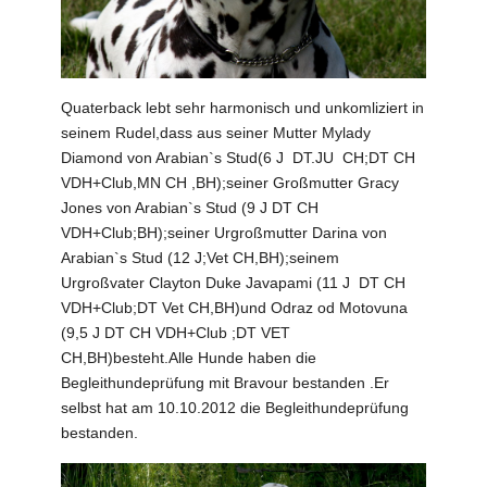
Quaterback lebt sehr harmonisch und unkomliziert in
seinem Rudel,dass aus seiner Mutter Mylady
Diamond von Arabian`s Stud(6 J DT.JU CH;DT CH
VDH+Club,MN CH ,BH);seiner Großmutter Gracy
Jones von Arabian`s Stud (9 J DT CH
VDH+Club;BH);seiner Urgroßmutter Darina von
Arabian`s Stud (12 J;Vet CH,BH);seinem
Urgroßvater Clayton Duke Javapami (11 J DT CH
VDH+Club;DT Vet CH,BH)und Odraz od Motovuna
(9,5 J DT CH VDH+Club ;DT VET
CH,BH)besteht.Alle Hunde haben die
Begleithundeprüfung mit Bravour bestanden .Er
selbst hat am 10.10.2012 die Begleithundeprüfung
bestanden.