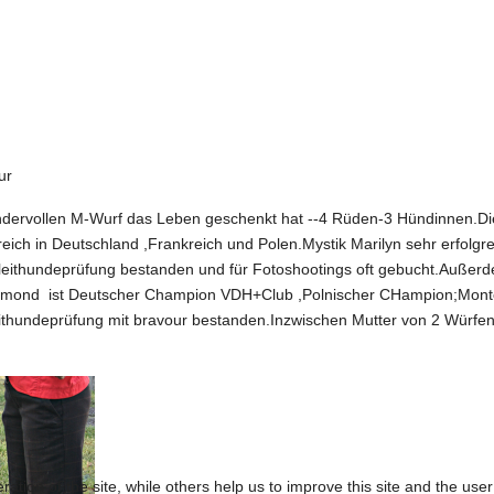
ur
dervollen M-Wurf das Leben geschenkt hat --4 Rüden-3 Hündinnen.Die 
ich in Deutschland ,Frankreich und Polen.Mystik Marilyn sehr erfolgrei
gleithundeprüfung bestanden und für Fotoshootings oft gebucht.Außerd
 Diamond ist Deutscher Champion VDH+Club ,Polnischer CHampion;Mont
ithundeprüfung mit bravour bestanden.Inzwischen Mutter von 2 Würf
tion of the site, while others help us to improve this site and the use