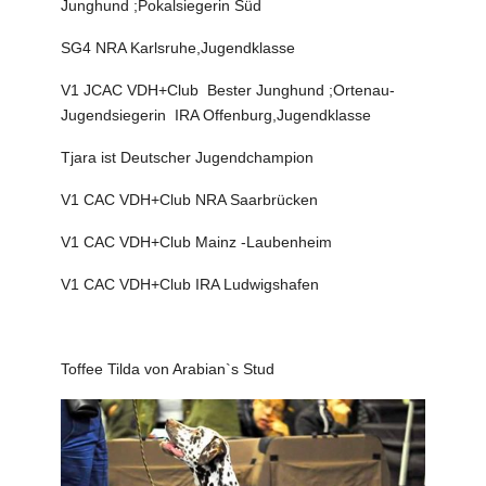
Junghund ;Pokalsiegerin Süd
SG4 NRA Karlsruhe,Jugendklasse
V1 JCAC VDH+Club Bester Junghund ;Ortenau-
Jugendsiegerin IRA Offenburg,Jugendklasse
Tjara ist Deutscher Jugendchampion
V1 CAC VDH+Club NRA Saarbrücken
V1 CAC VDH+Club Mainz -Laubenheim
V1 CAC VDH+Club IRA Ludwigshafen
Toffee Tilda von Arabian`s Stud