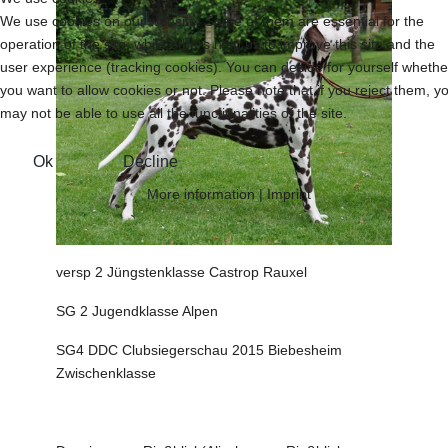
We use cookies on our website. Some of them are essential for the
operation of the site, while others help us to improve this site and the
user experience (tracking cookies). You can decide for yourself whethe
you want to allow cookies or not. Please note that if you reject them, y
may not be able to use all the functionalities of the site.
Ok
Decline
More information
|
Imprint
versp 2 Jüngstenklasse Castrop Rauxel
SG 2 Jugendklasse Alpen
SG4 DDC Clubsiegerschau 2015 Biebesheim
Zwischenklasse