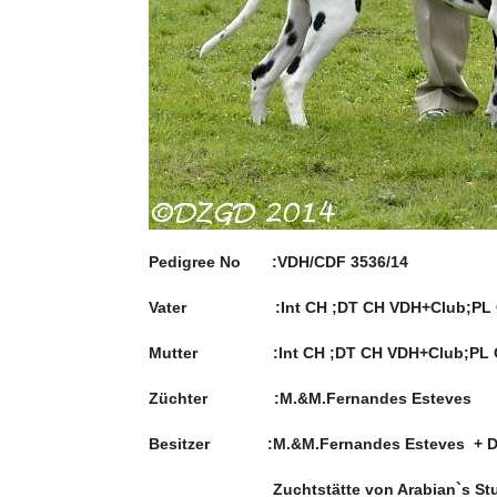
Pedigree No :VDH/CDF 3536/14
Vater :Int CH ;DT CH VDH+Club;PL CH 
Mutter :Int CH ;DT CH VDH+Club;PL CH;
Züchter :M.&M.Fernandes Esteves
Besitzer :M.&M.Fernandes Esteves + Dor
Zuchtstätte von Arabian`s St