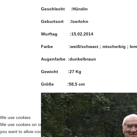
Geschlecht :Hündin
Geburtsort :Iserlohn
Wurftag :15.02.2014
Farbe :weiß/schwarz ; mischerbig ; lemo
Augenfarbe :dunkelbraun
Gewicht :27 Kg
Größe :58,5 cm
We use cookies
We use cookies on our website. Some of them are essential for the opera
you want to allow cookies or not. Please note that if you reject them, you